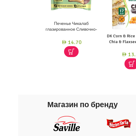
Печенье Чикалаб
глазированное Сливочно-
ванильное суфле 55г
DK Corn & Rice
14.70
Chia & Flaxs
AED
13.
AED
Магазин по бренду