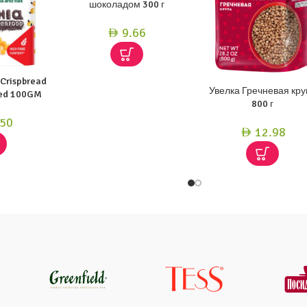
шоколадом 300 г
9.66
AED
 Crispbread
Увелка Гречневая кру
eed 100GM
800 г
50
12.98
AED