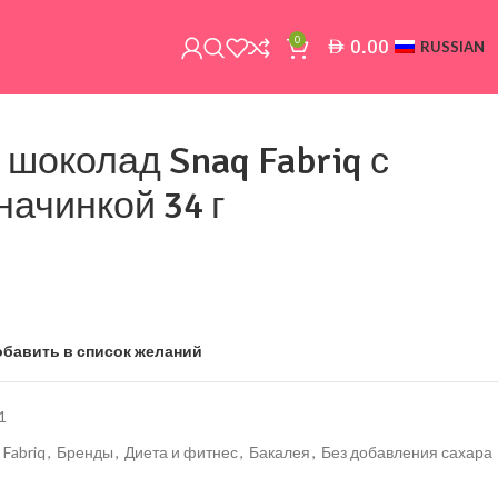
0
0.00
AED
RUSSIAN
шоколад Snaq Fabriq с
начинкой 34 г
обавить в список желаний
1
 Fabriq
,
Бренды
,
Диета и фитнес
,
Бакалея
,
Без добавления сахара