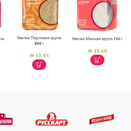
Увелка Перловая крупа
па
Увелка Манная крупа 700 г
800 г
10.40
AED
10.93
AED