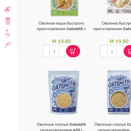
Овсяная каша быстрого
Овсянка быстр
приготовления Oatsmith с
приготовления Oats
яблоком и корицей, 270 г
вкусом мороженого
19.80
19.80
AED
AED
Овсяные хлопья Oatsmith
Овсяные хлопья Oa
цельнозерновые 400 г
цельнозерновые 