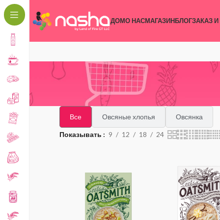
ДОМ
О НАС
МАГАЗИН
БЛОГ
ЗАКАЗ И
Все
Овсяные хлопья
Овсянка
Показывать
9
12
18
24