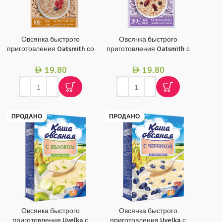
Овсянка быстрого
Овсянка быстрого
приготовления Oatsmith со
приготовления Oatsmith с
вкусом кленового сиропа и
изюмом, финиками и
коричневого сахара, 270 г
кешью 270 г
19.80
19.80
AED
AED
ПРОДАНО
ПРОДАНО
Овсянка быстрого
Овсянка быстрого
приготовления Uvelka с
приготовления Uvelka с