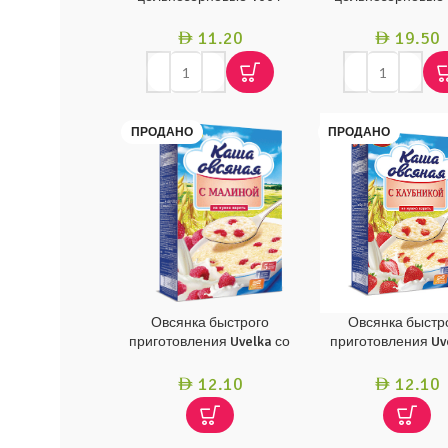
11.20
19.50
AED
AED
ПРОДАНО
ПРОДАНО
Овсянка быстрого
Овсянка быстр
приготовления Uvelka со
приготовления Uv
вкусом малины, 5 шт. по 40
клубникой (5x40) 
г
12.10
12.10
AED
AED