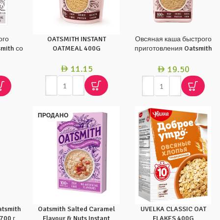
ого
OATSMITH INSTANT
Овсяная каша быстрого
mith со
OATMEAL 400G
приготовления Oatsmith
, 240 г
700 г
11.15
19.50
AED
AED
ПРОДАНО
tsmith
Oatsmith Salted Caramel
UVELKA CLASSIC OAT
700 г
Flavour & Nuts Instant
FLAKES 400G