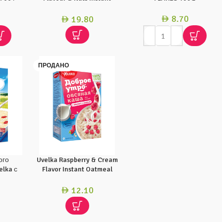
Oatmeal 240G
8.70
19.80
AED
AED
ПРОДАНО
ого
Uvelka Raspberry & Cream
elka с
Flavor Instant Oatmeal
200 г
200G
12.10
AED