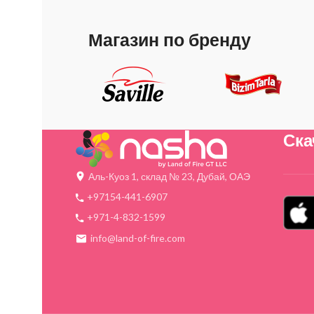
Магазин по бренду
Ска
Аль-Куоз 1, склад № 23, Дубай, ОАЭ
+97154-441-6907
+971-4-832-1599
info@land-of-fire.com