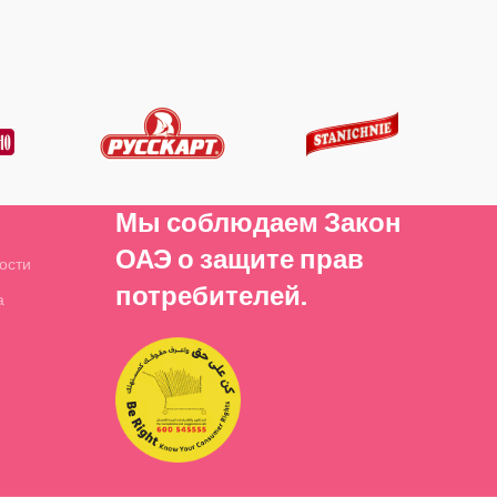
Мы соблюдаем Закон
ОАЭ о защите прав
ости
потребителей.
а