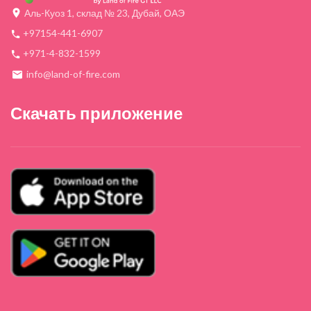
Аль-Куоз 1, склад № 23, Дубай, ОАЭ
+97154-441-6907
+971-4-832-1599
info@land-of-fire.com
Скачать приложение