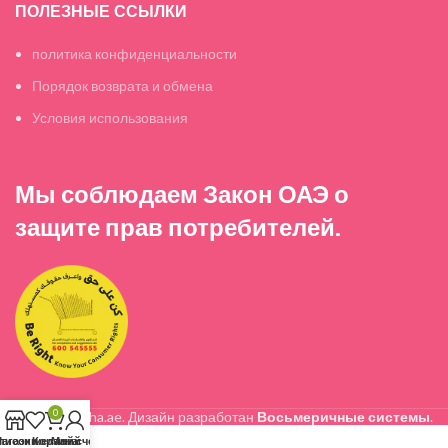
ПОЛЕЗНЫЕ ССЫЛКИ
политика конфиденциальности
Порядок возврата и обмена
Условия использования
Мы соблюдаем Закон ОАЭ о
защите прав потребителей.
0
© 2026 Nasha.ae. Дизайн разработан
Восьмеричные системы
.
писок желаний
агазин
Корзина
Мой счет