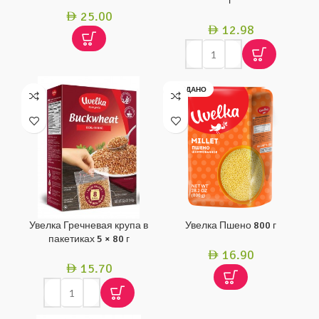
г
25.00
AED
12.98
AED
ПРОДАНО
Увелка Гречневая крупа в
Увелка Пшено 800 г
пакетиках 5 × 80 г
16.90
AED
15.70
AED