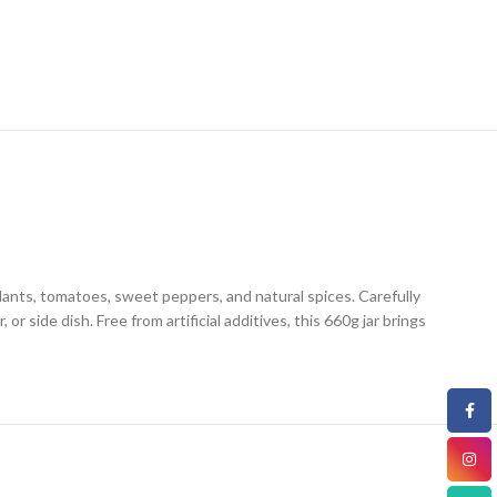
plants, tomatoes, sweet peppers, and natural spices. Carefully
r side dish. Free from artificial additives, this 660g jar brings
Фейсб
Инста