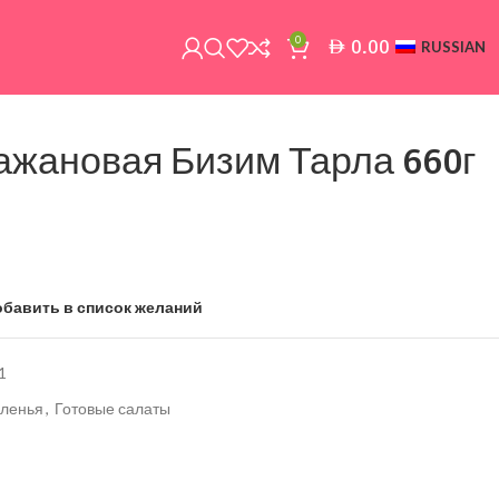
0
0.00
AED
RUSSIAN
ажановая Бизим Тарла 660г
обавить в список желаний
1
ленья
,
Готовые салаты