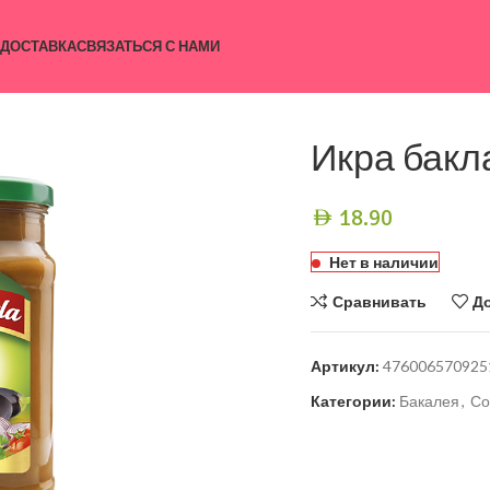
 ДОСТАВКА
СВЯЗАТЬСЯ С НАМИ
Икра бакл
18.90
AED
Нет в наличии
Сравнивать
Д
Артикул:
476006570925
Категории:
Бакалея
,
Со