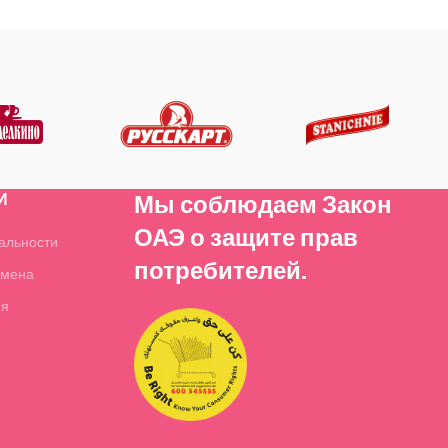
И
Мы соблюдаем Закон
ОАЭ о защите прав
альности
потребителей.
бмена
ия