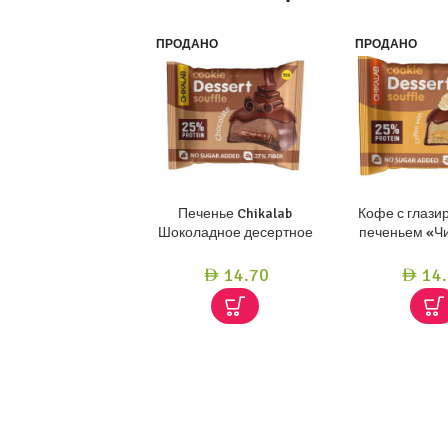
ПРОДАНО
ПРОДАНО
Печенье Chikalab
Кофе с глаз
Шоколадное десертное
печеньем «Ч
55гм
суфле из зефи
14.70
14.
AED
AED