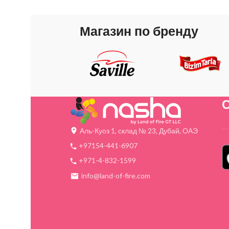
Магазин по бренду
С
Аль-Куоз 1, склад № 23, Дубай, ОАЭ
+97154-441-6907
+971-4-832-1599
info@land-of-fire.com