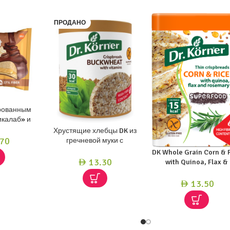
ПРОДАНО
ированным
икалаб» и
ра, 55 г.
Хрустящие хлебцы DK из
70
гречневой муки с
витаминами 100 г
DK Whole Grain Corn & 
13.30
with Quinoa, Flax &
AED
Rosemary 101GM
13.50
AED