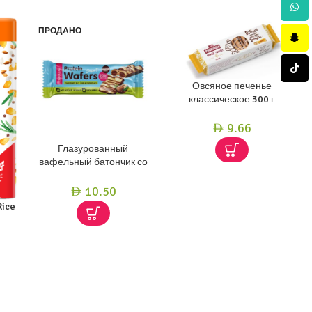
Whats
ПРОДАНО
Snapc
ТикТо
Овсяное печенье
классическое 300 г
9.66
AED
Глазурованный
вафельный батончик со
вкусом шоколадно-
орехового десерта 40 г
10.50
AED
Rice